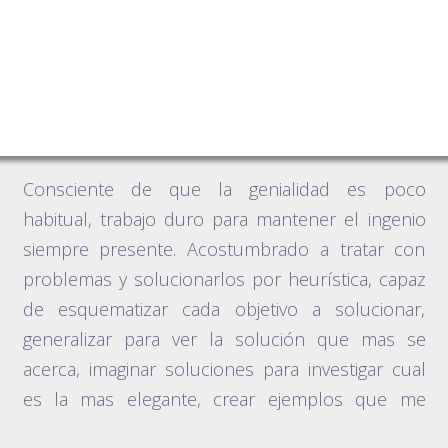
una herramienta esencial, jugando con
pensamientos, imaginación e ideas para
conseguir la inspiración y resolver el reto que se
presenta. Parando si es necesario para volver a
crear.
Consciente de que la genialidad es poco
habitual, trabajo duro para mantener el ingenio
siempre presente. Acostumbrado a tratar con
problemas y solucionarlos por heurística, capaz
de esquematizar cada objetivo a solucionar,
generalizar para ver la solución que mas se
acerca, imaginar soluciones para investigar cual
es la mas elegante, crear ejemplos que me
ayuden a entender si la solución es válida.