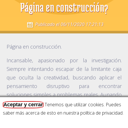
Página en construcción?
Publicado el
06/11/2020 17:21:13
Página en construcción.
Incansable, apasionado por la investigación.
Siempre intentando escapar de la limitante caja
que oculta la creatividad, buscando aplicar el
pensamiento disruptivo para encontrar
soluciones simples a problemas reales. Aunando
el aspecto funcional y emocional para obtener
Tenemos que utilizar cookies. Puedes
Aceptar y cerrar
un resultado mas brillante.
saber más acerca de esto en nuestra política de privacidad
.
Con la investigación como base, la curiosidad es