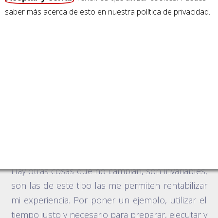
saber más acerca de esto en nuestra política de privacidad
.
problemas complejos
, que requieren
soluciones sencillas y fáciles de aplicar.
escenarios cada vez más volátiles
, muchas
veces implementamos una solución que se
queda obsoleta a los pocos meses, debido a
cambios en la tecnología u otros factores.
Me tengo que valer de herramientas de fácil
manejo que sumen valor y me permitan
competir.
Hay otras cosas que no cambian, son invariables,
son las de este tipo las me permiten rentabilizar
mi experiencia. Por poner un ejemplo, utilizar el
tiempo justo y necesario para preparar, ejecutar y