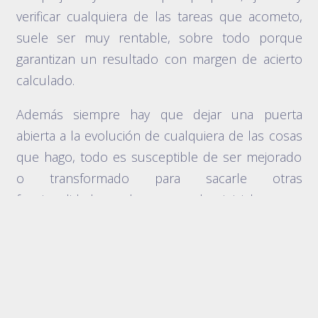
verificar cualquiera de las tareas que acometo,
suele ser muy rentable, sobre todo porque
garantizan un resultado con margen de acierto
calculado.
Además siempre hay que dejar una puerta
abierta a la evolución de cualquiera de las cosas
que hago, todo es susceptible de ser mejorado
o transformado para sacarle otras
funcionalidades o hacer que las iniciales sean
más competitivas
Hay muchas cosas que hasta hace algunos años
hacíamos por rutina pero que ya no tienen lugar,
ni sentido.